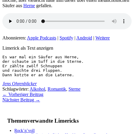
mochte, aber vielleicht hätte ihm dieser über einen melancholischen
Säufer aus
Herne
gefallen.
Abonnieren:
Apple Podcasts
|
Spotify
|
Android
|
Weitere
Limerick als Text anzeigen
Es war mal ein Säufer aus Herne,

der schaute im Suff in die Sterne.

Er zählte zwölf Schnuppen

und rauchte drei Fluppen.

Dann kotzte er an die Laterne.
Jens Ohrenblicker
Schlagwörter:
Alkohol
,
Romantik
,
Sterne
←
Vorheriger Beitrag
Nächster Beitrag
→
Themenverwandte Limericks
Rock’n’voll