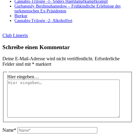
Cannabis-Trilogie -1- Söders Hanfdampfkampfkrampf
Gurbanguly Berdimuhamedow – Frühkindliche Erlebnisse des
turkmenischen Ex-Präsidenten
Bierkur
Cannabis-Trilogie -2- Alkoholfrei
Club Limerix
Schreibe einen Kommentar
Deine E-Mail-Adresse wird nicht veröffentlicht.
Erforderliche
Felder sind mit
*
markiert
Hier eingeben…
Name*