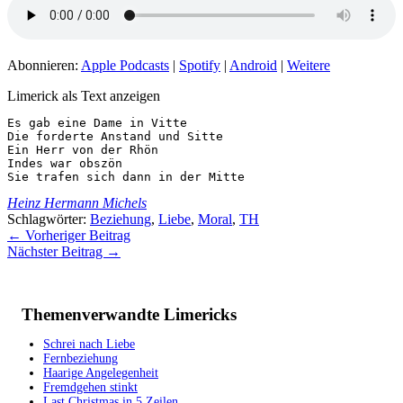
Abonnieren:
Apple Podcasts
|
Spotify
|
Android
|
Weitere
Limerick als Text anzeigen
Es gab eine Dame in Vitte

Die forderte Anstand und Sitte

Ein Herr von der Rhön

Indes war obszön

Sie trafen sich dann in der Mitte
Heinz Hermann Michels
Schlagwörter:
Beziehung
,
Liebe
,
Moral
,
TH
←
Vorheriger Beitrag
Nächster Beitrag
→
Themenverwandte Limericks
Schrei nach Liebe
Fernbeziehung
Haarige Angelegenheit
Fremdgehen stinkt
Last Christmas in 5 Zeilen