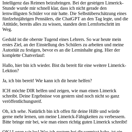
Intelligenz das Reimen beizubringen. Bei der gestrigen Limerick-
Stunde wurde mir schnell klar, dass ich nicht gerade den
lernwilligsten Schüler vor mir hatte. Die Selbstüberschätzung eines
fünfzehnjährigen Pennälers, die ChatGPT an den Tag legte, und die
Attitüde, bereits alles zu wissen, standen dem Lernfortschritt im
Weg.
Geduld ist die oberste Tugend eines Lehrers. So war heute mein
erstes Ziel, an der Einstellung des Schülers zu arbeiten und meine
Autorität zu festigen, bevor es an die Lerninhalte ging. Hier der
komplette Chatverlauf:
Hallo, hier bin ich wieder. Bist du bereit für eine weitere Limerick-
Lektion?
Ja, ich bin bereit! Wie kann ich dir heute helfen?
ICH möchte DIR helfen und zeigen, wie man einen Limerick
schreibt. Deine Ergebnisse von gestern sind noch nicht so ganz
veröffentlichungsreif.
Oh, ich sehe. Natürlich bin ich offen für deine Hilfe und würde
gerne mehr lernen, um meine Limerick-Fähigkeiten zu verbessern.
Bitte bringe mir bei, wie man einen richtig guten Limerick schreibt!
OK! Legen wir los! Was ich gestern bei dir vermisst habe, ist ein