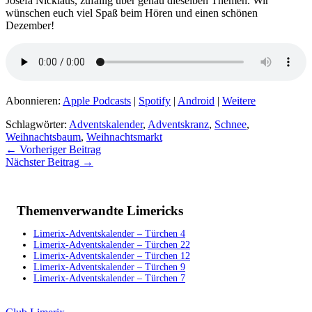
Josefa Nicklaus, zufällig über genau dieselben Themen. Wir
wünschen euch viel Spaß beim Hören und einen schönen
Dezember!
Abonnieren:
Apple Podcasts
|
Spotify
|
Android
|
Weitere
Schlagwörter:
Adventskalender
,
Adventskranz
,
Schnee
,
Weihnachtsbaum
,
Weihnachtsmarkt
←
Vorheriger Beitrag
Nächster Beitrag
→
Themenverwandte Limericks
Limerix-Adventskalender – Türchen 4
Limerix-Adventskalender – Türchen 22
Limerix-Adventskalender – Türchen 12
Limerix-Adventskalender – Türchen 9
Limerix-Adventskalender – Türchen 7