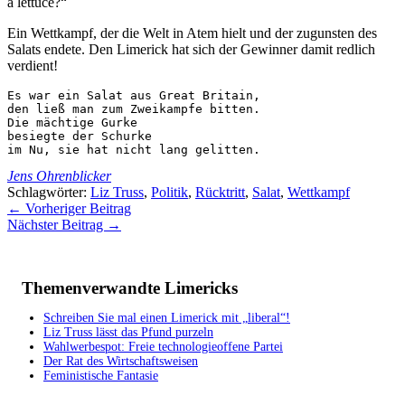
a lettuce?“
Ein Wettkampf, der die Welt in Atem hielt und der zugunsten des
Salats endete. Den Limerick hat sich der Gewinner damit redlich
verdient!
Es war ein Salat aus Great Britain,

den ließ man zum Zweikampfe bitten.

Die mächtige Gurke

besiegte der Schurke

im Nu, sie hat nicht lang gelitten. 
Jens Ohrenblicker
Schlagwörter:
Liz Truss
,
Politik
,
Rücktritt
,
Salat
,
Wettkampf
←
Vorheriger Beitrag
Nächster Beitrag
→
Themenverwandte Limericks
Schreiben Sie mal einen Limerick mit „liberal“!
Liz Truss lässt das Pfund purzeln
Wahlwerbespot: Freie technologieoffene Partei
Der Rat des Wirtschaftsweisen
Feministische Fantasie