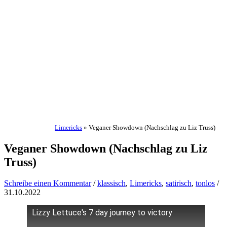
Limericks
»
Veganer Showdown (Nachschlag zu Liz Truss)
Veganer Showdown (Nachschlag zu Liz
Truss)
Schreibe einen Kommentar
/
klassisch
,
Limericks
,
satirisch
,
tonlos
/
31.10.2022
Lizzy Lettuce's 7 day journey to victory