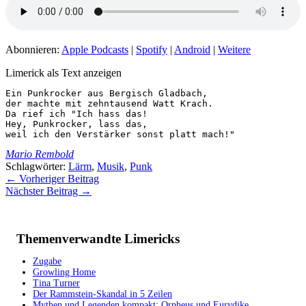
Abonnieren:
Apple Podcasts
|
Spotify
|
Android
|
Weitere
Limerick als Text anzeigen
Ein Punkrocker aus Bergisch Gladbach,

der machte mit zehntausend Watt Krach.

Da rief ich "Ich hass das!

Hey, Punkrocker, lass das,

weil ich den Verstärker sonst platt mach!"
Mario Rembold
Schlagwörter:
Lärm
,
Musik
,
Punk
←
Vorheriger Beitrag
Nächster Beitrag
→
Themenverwandte Limericks
Zugabe
Growling Home
Tina Turner
Der Rammstein-Skandal in 5 Zeilen
Mythen und Legenden kompakt: Orpheus und Eurydike