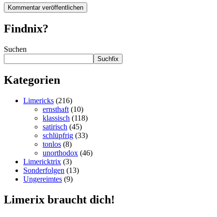
Findnix?
Suchen
Suchfix
Kategorien
Limericks
(216)
ernsthaft
(10)
klassisch
(118)
satirisch
(45)
schlüpfrig
(33)
tonlos
(8)
unorthodox
(46)
Limericktrix
(3)
Sonderfolgen
(13)
Ungereimtes
(9)
Limerix braucht dich!