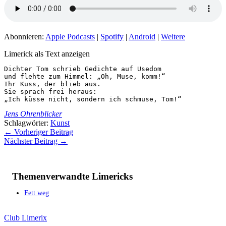
Abonnieren:
Apple Podcasts
|
Spotify
|
Android
|
Weitere
Limerick als Text anzeigen
Dichter Tom schrieb Gedichte auf Usedom

und flehte zum Himmel: „Oh, Muse, komm!“

Ihr Kuss, der blieb aus.

Sie sprach frei heraus:

„Ich küsse nicht, sondern ich schmuse, Tom!“
Jens Ohrenblicker
Schlagwörter:
Kunst
←
Vorheriger Beitrag
Nächster Beitrag
→
Themenverwandte Limericks
Fett weg
Club Limerix