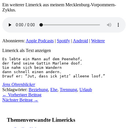
Ein weiterer Limerick aus meinem Mecklenburg-Vorpommern-
Zyklus.
Abonnieren:
Apple Podcasts
|
Spotify
|
Android
|
Weitere
Limerick als Text anzeigen
Es lebte ein Mann auf dem Peenehof,

der fand seine Gattin Marlene doof.

Sie nahm sich beim Wandern

dann schnell einen andern.

Drauf er: “Jut, dass ick jetz’ alleene loof.”
Jens Ohrenblicker
Schlagwörter:
Beziehung
,
Ehe
,
Trennung
,
Urlaub
←
Vorheriger Beitrag
Nächster Beitrag
→
Themenverwandte Limericks