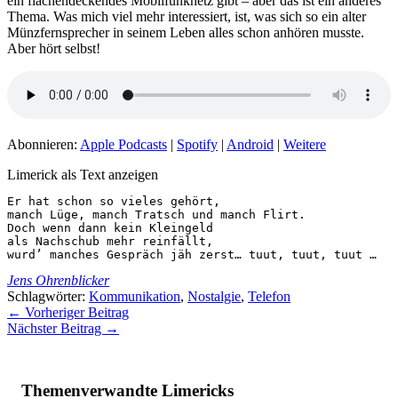
ein flächendeckendes Mobilfunknetz gibt – aber das ist ein anderes
Thema. Was mich viel mehr interessiert, ist, was sich so ein alter
Münzfernsprecher in seinem Leben alles schon anhören musste.
Aber hört selbst!
Abonnieren:
Apple Podcasts
|
Spotify
|
Android
|
Weitere
Limerick als Text anzeigen
Er hat schon so vieles gehört,

manch Lüge, manch Tratsch und manch Flirt.

Doch wenn dann kein Kleingeld

als Nachschub mehr reinfällt,

wurd’ manches Gespräch jäh zerst… tuut, tuut, tuut …
Jens Ohrenblicker
Schlagwörter:
Kommunikation
,
Nostalgie
,
Telefon
←
Vorheriger Beitrag
Nächster Beitrag
→
Themenverwandte Limericks