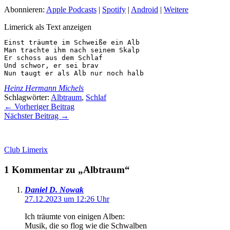
Abonnieren:
Apple Podcasts
|
Spotify
|
Android
|
Weitere
Limerick als Text anzeigen
Einst träumte im Schweiße ein Alb

Man trachte ihm nach seinem Skalp

Er schoss aus dem Schlaf

Und schwor, er sei brav

Nun taugt er als Alb nur noch halb
Heinz Hermann Michels
Schlagwörter:
Albtraum
,
Schlaf
←
Vorheriger Beitrag
Nächster Beitrag
→
Club Limerix
1 Kommentar zu „Albtraum“
Daniel D. Nowak
27.12.2023 um 12:26 Uhr
Ich träumte von einigen Alben:
Musik, die so flog wie die Schwalben