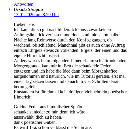
Antworten
Ursula Siragna
13.01.2026 um 8:59 Uhr
Lieber Jens
Ich kann dir so gut nachfühlen. Ich muss zwar keinen
Auftragslimerick verfassen und doch sind mir schon halbe
Nächte lang Reimverse durch den Kopf gegangen, ob
wachend, ob schlafend. Manchmal gibt es auch ohne Auftrag
einfach Ehrgeiz etwas zu vollenden, Ergeiz, der einen und das
eigene Hirn nicht loslässt.
Anders war es beim folgenden Limerick. Im schlaftrunkenden
Morgengrauen kam mir im Bett die schaukelde Feder
entgegen und ich habe die Idee dann beim Morgenkaffee
aufgenommen und natürlich, wie im Tutorial geraten, erst mal
einen Tag setzen lassen und danach in vier Schritten daran
herumgefeilt.
Entstanden ist für einmal kein deftiger, vielmehr ein poetischer
Limerick:
Goldne Feder aus himmlischer Sphäre
schaukelst nieder zu mir, denn ich wäre
auserwählt, dich zu haben,
dank poetischer Gaben.
Es wird Tag, schon verblasst die Schimäre.