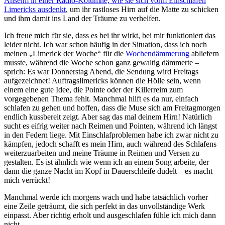
Anselm in einer Radio-Kolumne, wie sie sich vorm Einschlafen
Limericks ausdenkt
, um ihr rastloses Hirn auf die Matte zu schicken
und ihm damit ins Land der Träume zu verhelfen.
Ich freue mich für sie, dass es bei ihr wirkt, bei mir funktioniert das
leider nicht. Ich war schon häufig in der Situation, dass ich noch
meinen „Limerick der Woche“ für die
Wochendämmerung
abliefern
musste, während die Woche schon ganz gewaltig dämmerte –
sprich: Es war Donnerstag Abend, die Sendung wird Freitags
aufgezeichnet! Auftragslimericks können die Hölle sein, wenn
einem eine gute Idee, die Pointe oder der Killerreim zum
vorgegebenen Thema fehlt. Manchmal hilft es da nur, einfach
schlafen zu gehen und hoffen, dass die Muse sich am Freitagmorgen
endlich kussbereit zeigt. Aber sag das mal deinem Hirn! Natürlich
sucht es eifrig weiter nach Reimen und Pointen, während ich längst
in den Federn liege. Mit Einschlafproblemen habe ich zwar nicht zu
kämpfen, jedoch schafft es mein Hirn, auch während des Schlafens
weiterzuarbeiten und meine Träume in Reimen und Versen zu
gestalten. Es ist ähnlich wie wenn ich an einem Song arbeite, der
dann die ganze Nacht im Kopf in Dauerschleife dudelt – es macht
mich verrückt!
Manchmal werde ich morgens wach und habe tatsächlich vorher
eine Zeile geträumt, die sich perfekt in das unvollständige Werk
einpasst. Aber richtig erholt und ausgeschlafen fühle ich mich dann
nicht.