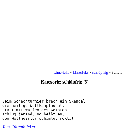
Limericks
»
Limericks
»
schlüpfrig
»
Seite 5
Kategorie: schlüpfrig
[5]
Beim Schachturnier brach ein Skandal

die heilige Wettkampfmoral.

Statt mit Waffen des Geistes

schlug jemand, so heißt es,

Jens Ohrenblicker