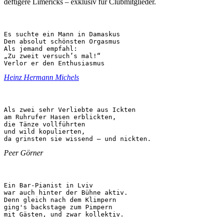
deftigere Limericks – exklusiv für Clubmitglieder.
Es suchte ein Mann in Damaskus

Den absolut schönsten Orgasmus

Als jemand empfahl:

„Zu zweit versuch’s mal!“

Verlor er den Enthusiasmus
Heinz Hermann Michels
Als zwei sehr Verliebte aus Ickten

am Ruhrufer Hasen erblickten,

die Tänze vollführten

und wild kopulierten,

da grinsten sie wissend – und nickten.
Peer Görner
Ein Bar-Pianist in Lviv

war auch hinter der Bühne aktiv.

Denn gleich nach dem Klimpern

ging's backstage zum Pimpern

mit Gästen, und zwar kollektiv.