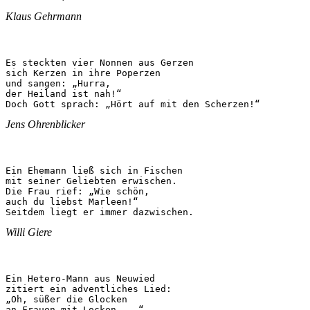
Klaus Gehrmann
Es steckten vier Nonnen aus Gerzen

sich Kerzen in ihre Poperzen

und sangen: „Hurra,

der Heiland ist nah!“

Doch Gott sprach: „Hört auf mit den Scherzen!“
Jens Ohrenblicker
Ein Ehemann ließ sich in Fischen

mit seiner Geliebten erwischen.

Die Frau rief: „Wie schön,

auch du liebst Marleen!“

Seitdem liegt er immer dazwischen.
Willi Giere
Ein Hetero-Mann aus Neuwied

zitiert ein adventliches Lied:

„Oh, süßer die Glocken

an Frauen mit Locken ...“
