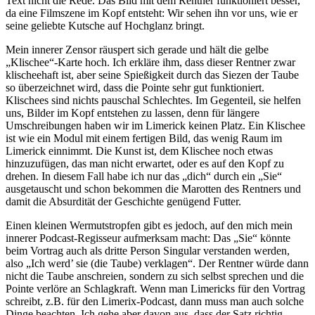
Text nicht die Rede. Das Bild mit dem Rentner funktioniert besser,
da eine Filmszene im Kopf entsteht: Wir sehen ihn vor uns, wie er
seine geliebte Kutsche auf Hochglanz bringt.
Mein innerer Zensor räuspert sich gerade und hält die gelbe
„Klischee“-Karte hoch. Ich erkläre ihm, dass dieser Rentner zwar
klischeehaft ist, aber seine Spießigkeit durch das Siezen der Taube
so überzeichnet wird, dass die Pointe sehr gut funktioniert.
Klischees sind nichts pauschal Schlechtes. Im Gegenteil, sie helfen
uns, Bilder im Kopf entstehen zu lassen, denn für längere
Umschreibungen haben wir im Limerick keinen Platz. Ein Klischee
ist wie ein Modul mit einem fertigen Bild, das wenig Raum im
Limerick einnimmt. Die Kunst ist, dem Klischee noch etwas
hinzuzufügen, das man nicht erwartet, oder es auf den Kopf zu
drehen. In diesem Fall habe ich nur das „dich“ durch ein „Sie“
ausgetauscht und schon bekommen die Marotten des Rentners und
damit die Absurdität der Geschichte genügend Futter.
Einen kleinen Wermutstropfen gibt es jedoch, auf den mich mein
innerer Podcast-Regisseur aufmerksam macht: Das „Sie“ könnte
beim Vortrag auch als dritte Person Singular verstanden werden,
also „Ich werd’ sie (die Taube) verklagen“. Der Rentner würde dann
nicht die Taube anschreien, sondern zu sich selbst sprechen und die
Pointe verlöre an Schlagkraft. Wenn man Limericks für den Vortrag
schreibt, z.B. für den Limerix-Podcast, dann muss man auch solche
Dinge beachten. Ich gehe aber davon aus, dass der Satz richtig