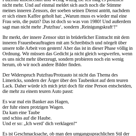
nicht mehr. Und auf einmal meldet sich auch noch die Stimme
meines inneren Zensors, der soeben seinen Dienst antritt, nachdem
er sich einen Kaffee geholt hat: „Warum muss es wieder mal eine
Frau sein, die putzt? Das ist doch so was von 1980! Und außerdem
sagt man nicht mehr ‚Putzfrau‘, sondern ‚Reinigungskraft‘!“
Ihr merkt, der innere Zensor sitzt in brüderlicher Eintracht mit dem
inneren Frauenbeauftragten mit am Schreibtisch und nörgelt über
unsere tolle Arbeit von gestern! Aber das ist in dieser Phase völlig in
Ordnung. Wir müssen das Gedicht ja nicht gleich wegwerfen, wenn
es uns nicht mehr überzeugt, sondern probieren noch ein wenig
herum, ob wir noch andere Bilder finden.
Der Widerspruch Putzfrau/Protzauto ist nicht das Thema des
Limericks, sondern der Ärger über den Taubenkot auf dem teuren
Lack. Daher würde ich mich jetzt doch für eine Person entscheiden,
die mehr zu einem teuren Auto passt:
Es war mal ein Banker aus Hagen,
der fuhr einen protzigen Wagen.
Da kam eine Taube
und schiss auf die Haube.
Und er so: „Ich werd’ dich verklagen!“
Es ist Geschmacksache, ob man den umgangssprachlichen Stil der