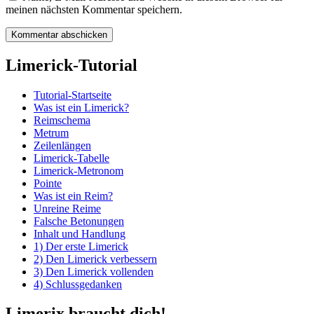
meinen nächsten Kommentar speichern.
Limerick-Tutorial
Tutorial-Startseite
Was ist ein Limerick?
Reimschema
Metrum
Zeilenlängen
Limerick-Tabelle
Limerick-Metronom
Pointe
Was ist ein Reim?
Unreine Reime
Falsche Betonungen
Inhalt und Handlung
1) Der erste Limerick
2) Den Limerick verbessern
3) Den Limerick vollenden
4) Schlussgedanken
Limerix braucht dich!