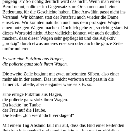
pingelig ist? So richtig deutlich wird das nicht. Wenn man einen
Beruf nennt, sollte er im Gegensatz zum Ortsnamen auch eine
Bedeutung für die Geschichte haben. Eine Anwältin passt nicht ins
Versmaß. Wir könnten statt der Putzfrau auch wieder die Dame
einsetzen. Wir könnten natürlich auch aus dem protzigen Wagen
einen putzigen Wagen machen. Doch ich gebe zu, so richtig stark ist
dieses Wortspiel nicht. Aber vielleicht können wir auch deutlich
machen, dass dieser Wagen sehr gepflegt ist und das Adjektiv
„protzig“ durch etwas anderes ersetzen oder auch die ganze Zeile
umformulieren.
Es war eine Putzfrau aus Hagen,
die polierte ganz stolz ihren Wagen.
Die zweite Zeile beginnt mit zwei unbetonten Silben, also einer
mehr als in der ersten. Das ist nicht verboten und passt in die
Limerick-Tabelle, aber eleganter wäre es z.B. so:
Eine eifrige Putzfrau aus Hagen,
die polierte ganz stolz ihren Wagen.
Da kackte ‘ne Taube
der Frau auf die Haube.
Die keifte: „Ich werd’ dich verklagen!“
Mit einem Tag Abstand fällt mir auf, dass das Bild einer keifenden
Putzfrau klischeehaft und wenig witzig ist. Ich mag es plötzlich