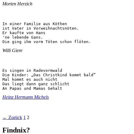
Morten Herzich
In einer Familie aus Köthen

ist Vater in Vorweihnachtsnöten.

Er kaufte von Hans

'ne lebende Gans.

Die ging ihm vorm Töten schon flöten.
Willi Giere
Es singen in Radevormwald

Die Kinder: „Das Christkind kommt bald“

Mal kommt es auch nicht

Das liegt dann ganz schlicht

An Papas und Mamas Gehalt
Heinz Hermann Michels
←
Zurück
1
2
Findnix?