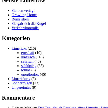
Neuste Limericks
Sterben vertagt
Growling Home
Rumstehen
Sie gab sich die Kugel
Verkehrskontrolle
Kategorien
Limericks
(216)
ernsthaft
(10)
klassisch
(118)
satirisch
(45)
schlüpfrig
(33)
tonlos
(8)
unorthodox
(46)
Limericktrix
(3)
Sonderfolgen
(13)
Ungereimtes
(9)
Kommentare
Norbert Merk
zu
Der Tag, als ich Post von einer Limerick-Le