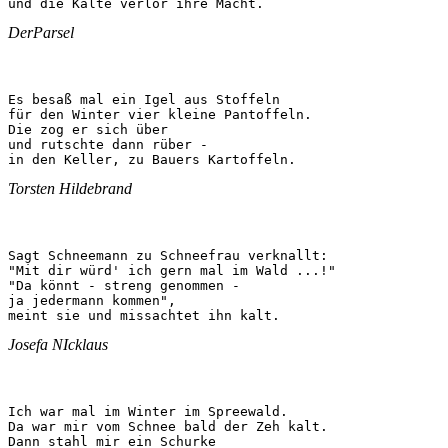
und die Kälte verlor ihre Macht.
DerParsel
Es besaß mal ein Igel aus Stoffeln

für den Winter vier kleine Pantoffeln.

Die zog er sich über

und rutschte dann rüber -

in den Keller, zu Bauers Kartoffeln.
Torsten Hildebrand
Sagt Schneemann zu Schneefrau verknallt:

"Mit dir würd' ich gern mal im Wald ...!"

"Da könnt - streng genommen -

ja jedermann kommen",

meint sie und missachtet ihn kalt.
Josefa NIcklaus
Ich war mal im Winter im Spreewald.

Da war mir vom Schnee bald der Zeh kalt.

Dann stahl mir ein Schurke
