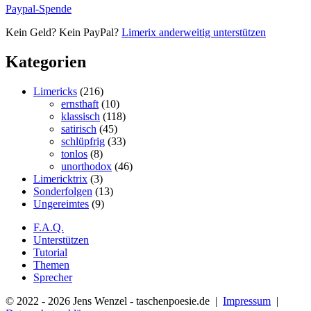
Paypal-Spende
Kein Geld? Kein PayPal?
Limerix anderweitig unterstützen
Kategorien
Limericks
(216)
ernsthaft
(10)
klassisch
(118)
satirisch
(45)
schlüpfrig
(33)
tonlos
(8)
unorthodox
(46)
Limericktrix
(3)
Sonderfolgen
(13)
Ungereimtes
(9)
F.A.Q.
Unterstützen
Tutorial
Themen
Sprecher
© 2022 - 2026 Jens Wenzel - taschenpoesie.de |
Impressum
|