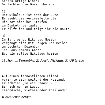
Sind's artige Kind'?“

Da lachten die Gören ihn aus.

2)

Der Nikolaus ist doch der Gute:

Er sieht die verzweifelte Ute.

Die hat sich bei Staufen

im Dunkeln verlaufen.

Er hilft ihr und zeigt ihr die Route.

3)

Im Bart eines Niko aus Meißen

vergnügt sich mit Saugen und Beißen

am sechsten Dezember

'ne Laus namens Amber -

Ey, 
die
 sollte Nikolaus heißen!
1) Thomas Porombka, 2) Josefa Nicklaus, 3) Ulf Grebe
Auf einem fernöstlichen Eiland

verirrte sich weiland der Heiland.

Er schrie: „So ein Chaos! -

Bin ich nun in Laos,

Kambodscha, Vietnam oder Thailand?“
Klaus Schedlberger