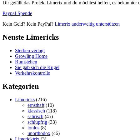
Dir gefällt das Projekt Limerix und du möchtest helfen, es bekannter
Paypal-Spende
Kein Geld? Kein PayPal?
Limerix anderweitig unterstützen
Neuste Limericks
Sterben vertagt
Growling Home
Rumstehen
Sie gab sich die Kugel
Verkehrskontrolle
Kategorien
Limericks
(216)
ernsthaft
(10)
klassisch
(118)
satirisch
(45)
schlüpfrig
(33)
tonlos
(8)
unorthodox
(46)
Limericktrix
(3)