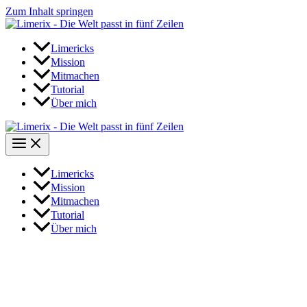
Zum Inhalt springen
Limericks
Mission
Mitmachen
Tutorial
Über mich
Limericks
Mission
Mitmachen
Tutorial
Über mich