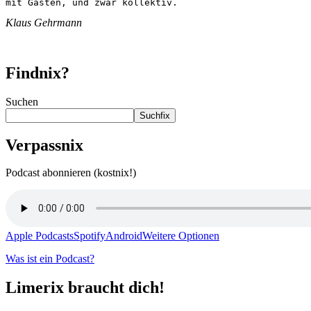
mit Gästen, und zwar kollektiv.
Klaus Gehrmann
Findnix?
Suchen
Suchfix
Verpassnix
Podcast abonnieren (kostnix!)
Apple Podcasts
Spotify
Android
Weitere Optionen
Was ist ein Podcast?
Limerix braucht dich!