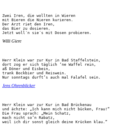
Zwei Iren, die wollten in Wieren

mit Bieren die Nieren kurieren.

Der Arzt riet den Iren,

das Bier zu dosieren.

Jetzt woll´n sie´s mit Dosen probieren.
Willi Giere
Herr Klein war zur Kur in Bad Staffelstein,

dort zog er sich täglich ‘ne Waffel rein,

aß Döner und Eisbein,

trank Bockbier und Reiswein.

Nur sonntags durft’s auch mal Falafel sein.
Jens Ohrenblicker
Herr Klein war zur Kur in Bad Brückenau

und ächzte: „Ich kann mich nicht bücken, Frau!“

Die Frau sprach: „Mein Schatz,

mach nicht so’n Rabatz,

weil ich dir sonst gleich deine Krücken klau.“