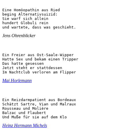
Eine Homöopathin aus Ried

beging Alternativsuizid:

Sie warf sich allein

hundert Globuli rein

und wartete, dass was geschieht.
Jens Ohrenblicker
Ein Freier aus Ost-Saale-Wipper

Hatte Sex und bekam einen Tripper

Das hatte gesessen

Jetzt steht er stattdessen

Im Nachtclub verloren am Flipper
Mai Horlemann
Ein Reizdarmpatient aus Bordeaux

Schätzt Sartre, Vian und Malraux

Rousseau und Molière

Balzac und Flaubert

Und Muße für sie auf dem Klo
Heinz Hermann Michels