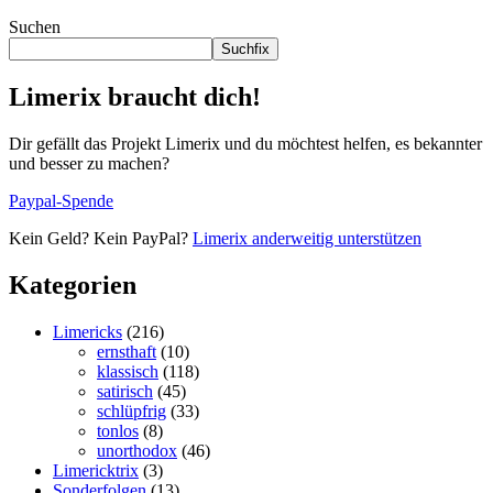
Suchen
Suchfix
Limerix braucht dich!
Dir gefällt das Projekt Limerix und du möchtest helfen, es bekannter
und besser zu machen?
Paypal-Spende
Kein Geld? Kein PayPal?
Limerix anderweitig unterstützen
Kategorien
Limericks
(216)
ernsthaft
(10)
klassisch
(118)
satirisch
(45)
schlüpfrig
(33)
tonlos
(8)
unorthodox
(46)
Limericktrix
(3)
Sonderfolgen
(13)