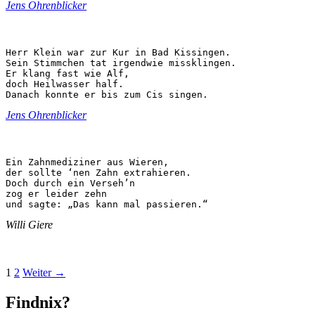
Jens Ohrenblicker
Herr Klein war zur Kur in Bad Kissingen.

Sein Stimmchen tat irgendwie missklingen.

Er klang fast wie Alf,

doch Heilwasser half.

Danach konnte er bis zum Cis singen.
Jens Ohrenblicker
Ein Zahnmediziner aus Wieren,

der sollte ‘nen Zahn extrahieren.

Doch durch ein Verseh’n

zog er leider zehn

und sagte: „Das kann mal passieren.“
Willi Giere
1
2
Weiter
→
Findnix?