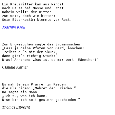
Ein Kreuzritter kam aus Nahost

nach Hause bei Nässe und Frost.

Daheim wollt' der Ritter

zum Weib, doch wie bitter:

Sein Blechkostüm klemmte vor Rost.
Joachim Kroll
Zum Erdweibchen sagte das Erdmännnchen:

„Lass ja deine Pfoten von Gerd, Ännchen!

Treibst du’s mit dem Skunk,

dann gibt’s richtig Stunk!“

Drauf Ännchen: „Das ist es mir wert, Männchen!“
Claudia Karner
Es mahnte ein Pfarrer in Rieden

die Gläubigen: „Mehret den Frieden!“

Da sagte ein Mann:

„Ich tu, was ich kann.

Drum bin ich seit gestern geschieden.“
Thomas Elbrecht