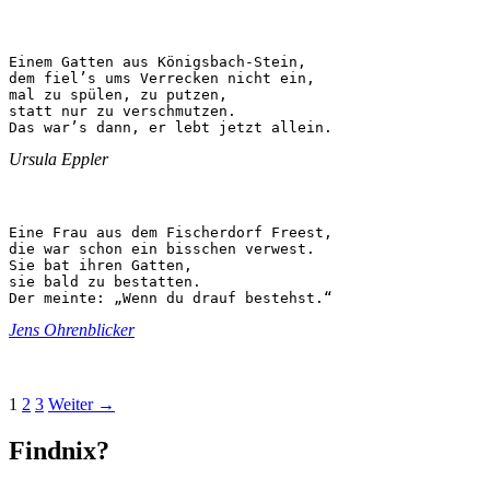
Einem Gatten aus Königsbach-Stein, 

dem fiel’s ums Verrecken nicht ein, 

mal zu spülen, zu putzen, 

statt nur zu verschmutzen.  

Das war’s dann, er lebt jetzt allein.
Ursula Eppler
Eine Frau aus dem Fischerdorf Freest,

die war schon ein bisschen verwest.

Sie bat ihren Gatten,

sie bald zu bestatten.

Der meinte: „Wenn du drauf bestehst.“
Jens Ohrenblicker
1
2
3
Weiter
→
Findnix?