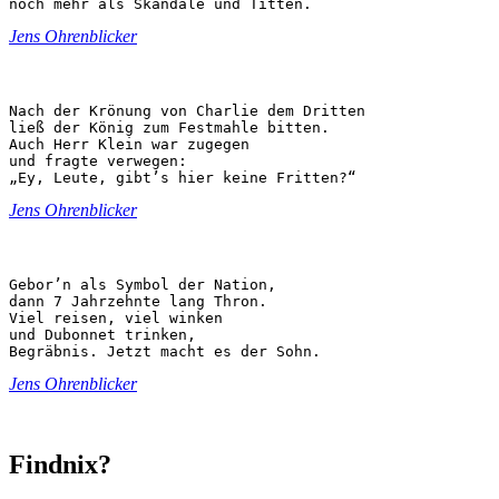
noch mehr als Skandale und Titten.
Jens Ohrenblicker
Nach der Krönung von Charlie dem Dritten

ließ der König zum Festmahle bitten.

Auch Herr Klein war zugegen

und fragte verwegen:

„Ey, Leute, gibt’s hier keine Fritten?“
Jens Ohrenblicker
Gebor’n als Symbol der Nation,

dann 7 Jahrzehnte lang Thron.

Viel reisen, viel winken

und Dubonnet trinken,

Begräbnis. Jetzt macht es der Sohn. 
Jens Ohrenblicker
Findnix?